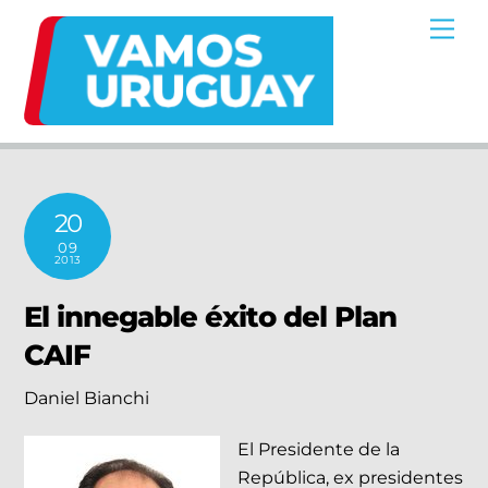
Skip
Me
to
content
20
09
2013
El innegable éxito del Plan
CAIF
Daniel Bianchi
El Presidente de la
República, ex presidentes