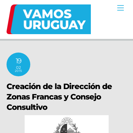
Skip
Me
to
content
19
02
2015
Creación de la Dirección de
Zonas Francas y Consejo
Consultivo