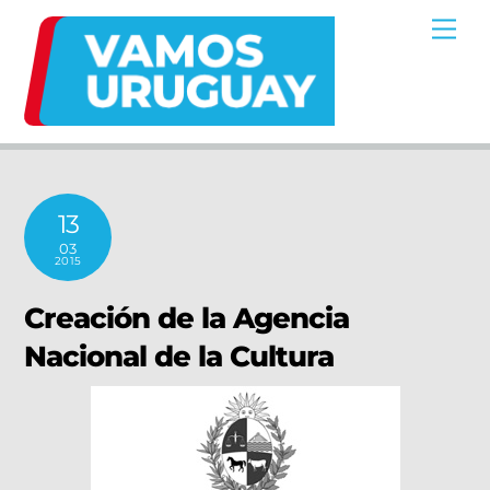
Skip
Me
to
content
13
03
2015
Creación de la Agencia
Nacional de la Cultura