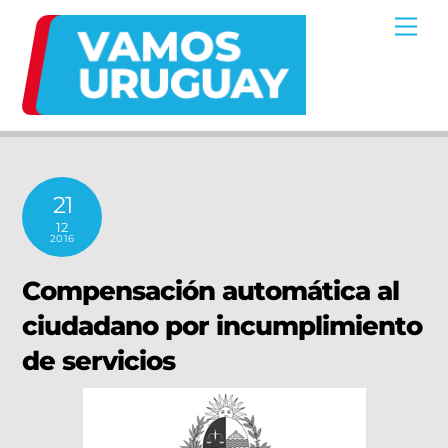
Skip
Me
to
content
21
12
2016
Compensación automática al
ciudadano por incumplimiento
de servicios