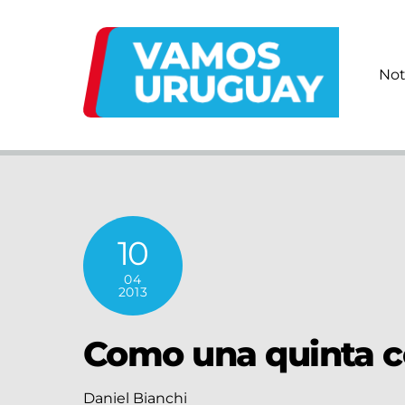
Skip
to
content
Not
10
04
2013
Como una quinta 
Daniel Bianchi