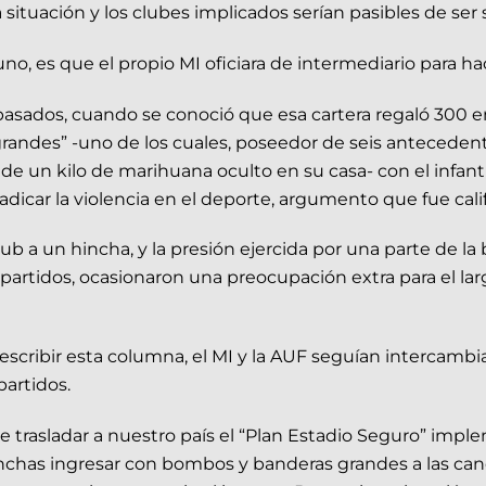
la situación y los clubes implicados serían pasibles de ser
, es que el propio MI oficiara de intermediario para hace
asados, cuando se conoció que esa cartera regaló 300 ent
grandes” -uno de los cuales, poseedor de seis antecede
a de un kilo de marihuana oculto en su casa- con el infan
adicar la violencia en el deporte, argumento que fue cali
b a un hincha, y la presión ejercida por una parte de la b
s partidos, ocasionaron una preocupación extra para el
 escribir esta columna, el MI y la AUF seguían intercam
partidos.
 trasladar a nuestro país el “Plan Estadio Seguro” imple
hinchas ingresar con bombos y banderas grandes a las can