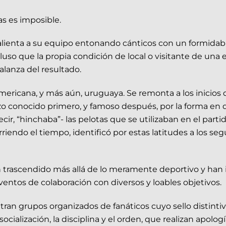
s es imposible.
alienta a su equipo entonando cánticos con un formidab
luso que la propia condición de local o visitante de una 
alanza del resultado.
ricana, y más aún, uruguaya. Se remonta a los inicios d
izo conocido primero, y famoso después, por la forma en
decir, “hinchaba”- las pelotas que se utilizaban en el part
rriendo el tiempo, identificó por estas latitudes a los se
n trascendido más allá de lo meramente deportivo y han i
ventos de colaboración con diversos y loables objetivos.
ran grupos organizados de fanáticos cuyo sello distintivo
ialización, la disciplina y el orden, que realizan apologí