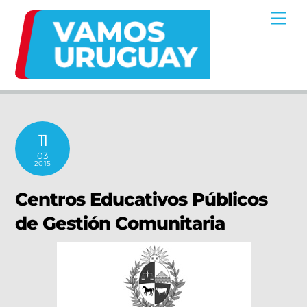
Skip
Me
to
content
11
03
2015
Centros Educativos Públicos
de Gestión Comunitaria