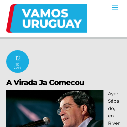
Skip
Me
to
content
12
10
2014
A Virada Ja Comecou
Ayer
Sába
do,
en
River