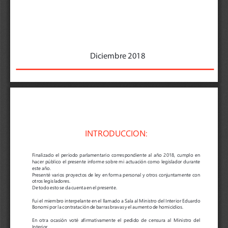
           Diciembr
e 2018
INTR
ODUC
CION:
Finalizado 
el 
período 
p
arlamentario 
corr
espondient
e 
al 
año 
2018, 
cumplo 
en 
hacer público el pr
esent
e informe sobr
e mi actuación como legislador durant
e 
est
e 
año.
Pr
esent
é 
v
arios 
pr
oy
ect
os 
de 
ley 
en 
forma 
per
sonal 
y 
otr
os 
conjuntament
e 
con 
otr
os 
legislador
es. 
De 
t
odo 
est
o 
se 
da 
cuenta 
en 
el 
pr
esent
e.
Fui 
el 
miembr
o 
int
erpelant
e 
en 
el 
llamado 
a 
Sala 
al 
Ministr
o 
del 
Int
erior 
Eduar
do 
Bonomi 
por 
la 
contratación 
de 
b
arras 
brav
as 
y 
el 
aument
o 
de 
homicidios.
En 
otra 
ocasión 
v
ot
é 
afirmativ
ament
e 
el 
pedido 
de 
censura 
al 
Ministr
o 
del 
Int
erior