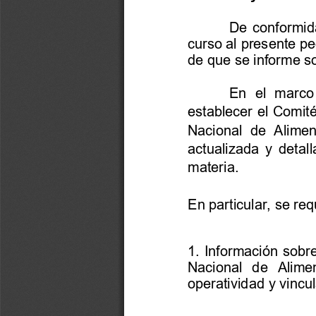
De conformida
curso al presente pe
de que se informe so
En
el
marco
establecer
el
Comit
Nacional
de
Alimen
actualizada
y
detal
materia.
En
particular,
se
req
1.
Informaci
ón
sobr
Nacional
de
Alime
operatividad
y
vincu