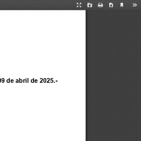
Current
Presentation
Open
Print
Download
Too
View
Mode
09
de abril de 2025.
-