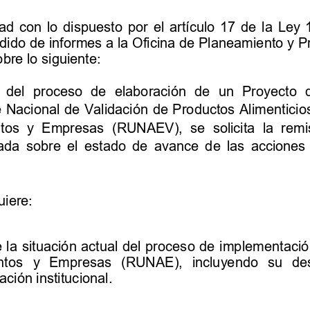
d con lo dispuesto por el artículo 
17 de la Ley
dido de informes a la Oficina de Planeamiento y P
bre lo siguiente: 
del
proceso
de
elaboración
de
un
Proyecto
é
Nacional
de
Validación
de
Productos
Alimenticio
tos
y
Empresas
(RUNAEV),
se
solicita
la
remi
lada
sobre
el
estado
de
avance
de
las
acciones
uiere:
e
la
situación
actual
del
proceso
de
implementació
n
ntos
y
Empresas
(RUNAE),
incluyendo
su
de
lació
n
institucional.