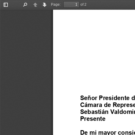
Page:
of 2
Toggle
Find
Previous
Next
Sidebar
Señor Presidente d
Cámara de Represe
Sebastián Valdomi
Presente
De mi mayor consi