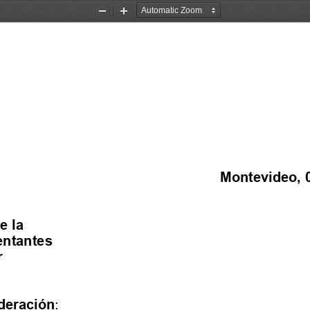
Zoom
Zoom
Out
In
Montevideo, 
e la 
ntantes 
r
deración
: