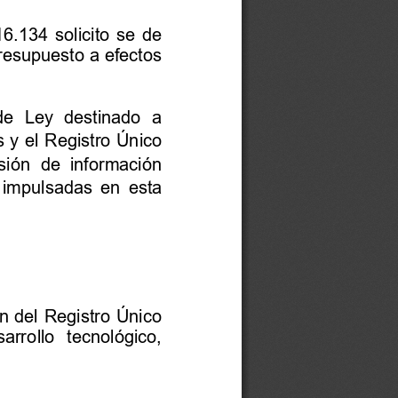
 16.134 solicito se de 
resupuesto a efectos 
de
Ley
destinado
a
s
y
el
Registro
Ú
nico
sión
de
información
impulsadas
en
esta
del
Registro
Ú
nico
sarrollo
tecnológico,